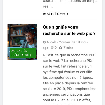
courant des conditions en temps
réel….
Read Full News
Que signifie votre
recherche sur le web pix ?
Nicolas Moreau
10 mois
ago
0
7 mins
ACTUALITÉS
Qu’est-ce que la recherche PIX
(GÉNÉRALISTE)
sur le web ? La recherche PIX
sur le web fait référence à un
système qui évalue et certifie
les compétences numériques.
Mis en place depuis la rentrée
scolaire 2019, PIX remplace les
anciennes certifications que
sont le B2i et le C2i. En effet,