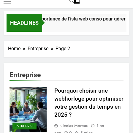
Comprendre l’importance de l’ista web conso pour gérer vos f
HEADLINES
7 Jours Ago
Home
Entreprise
Page 2
Entreprise
Pourquoi choisir une
webhorloge pour optimiser
votre gestion du temps en
2025 ?
Nicolas Moreau
1 an
ENTREPRISE
ago
0
8 mins