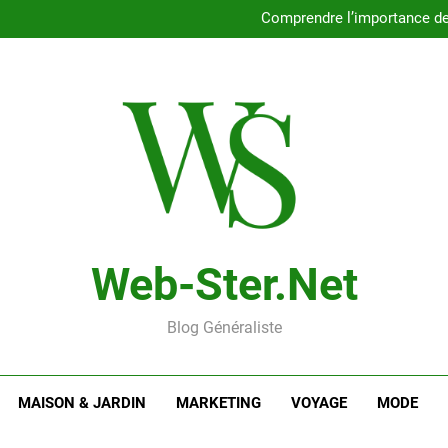
Inscription au web ball
Comprendre l’importance de 
Découvrez les no
Niv dur Weber : un guide
Inscription au web ball
Comprendre l’importance de 
Découvrez les no
Niv dur Weber : un guide
Web-Ster.net
Blog Généraliste
MAISON & JARDIN
MARKETING
VOYAGE
MODE