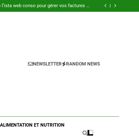
 trap : tout ce que vous devez savoir en 2025
l’ista web conso pour gérer vos factures en
2025
uvelles séries web incontournables de 2025
 complet pour choisir le bon produit en 2025
 trap : tout ce que vous devez savoir en 2025
l’ista web conso pour gérer vos factures en
2025
uvelles séries web incontournables de 2025
 complet pour choisir le bon produit en 2025
NEWSLETTER
RANDOM NEWS
ALIMENTATION ET NUTRITION