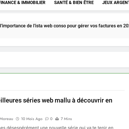
FINANCE & IMMOBILIER
SANTÉ & BIEN ÊTRE
JEUX ARGEN
 de l’ista web conso pour gérer vos factures en 2025
illeures séries web mallu à découvrir en
 Moreau
10 Mois Ago
0
7 Mins
es désespérément une nouvelle série qui va te tenir en