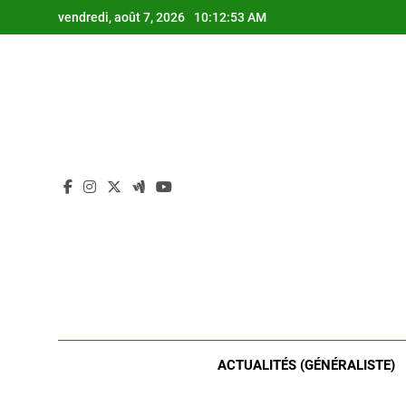
Skip
vendredi, août 7, 2026
10:12:53 AM
to
content
ACTUALITÉS (GÉNÉRALISTE)