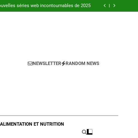
l’ista web conso pour gérer vos factures en
2025
uvelles séries web incontournables de 2025
 complet pour choisir le bon produit en 2025
és pour réussir l’achat d’un LMNP d’occasion
l’ista web conso pour gérer vos factures en
2025
uvelles séries web incontournables de 2025
 complet pour choisir le bon produit en 2025
és pour réussir l’achat d’un LMNP d’occasion
NEWSLETTER
RANDOM NEWS
ALIMENTATION ET NUTRITION