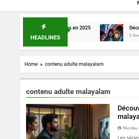
ur gérer vos factures en 2025
Découvrez les 
2 Semaines Ago
HEADLINES
Home
contenu adulte malayalam
contenu adulte malayalam
Découv
malaya
Nicolas
Les série