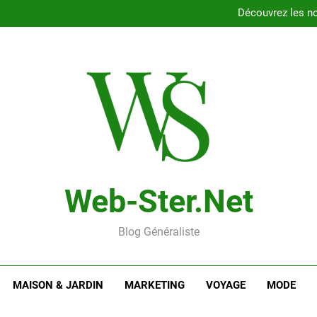
Comprendre l’importance de 
Découvrez les no
Niv dur Weber : un guide
Les cl
Comprendre l’importance de 
Découvrez les no
Niv dur Weber : un guide
Les cl
Web-Ster.net
Blog Généraliste
MAISON & JARDIN
MARKETING
VOYAGE
MODE