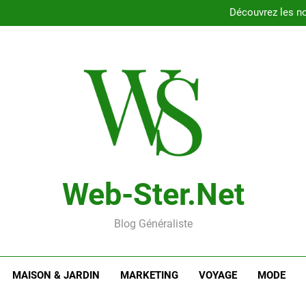
Comprendre l’importance de 
Découvrez les no
Niv dur Weber : un guide
Les cl
Comprendre l’importance de 
Découvrez les no
Niv dur Weber : un guide
Les cl
Web-Ster.net
Blog Généraliste
MAISON & JARDIN
MARKETING
VOYAGE
MODE