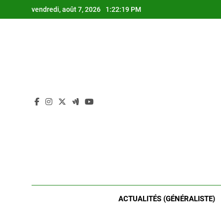
Skip
vendredi, août 7, 2026
1:22:19 PM
to
content
ACTUALITÉS (GÉNÉRALISTE)