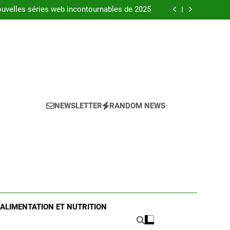
l’ista web conso pour gérer vos factures en
2025
uvelles séries web incontournables de 2025
 complet pour choisir le bon produit en 2025
és pour réussir l’achat d’un LMNP d’occasion
l’ista web conso pour gérer vos factures en
2025
uvelles séries web incontournables de 2025
 complet pour choisir le bon produit en 2025
és pour réussir l’achat d’un LMNP d’occasion
NEWSLETTER
RANDOM NEWS
ALIMENTATION ET NUTRITION