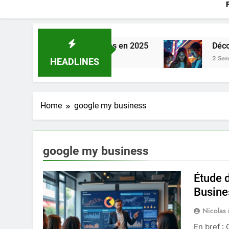
ur gérer vos factures en 2025
Découvrez les 
2 Semaines Ago
HEADLINES
Home
google my business
google my business
Étude 
Busine
Nicolas
En bref :