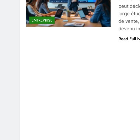
peut déci
large étu
ENTREPRISE
de vente,
devenu in
Read Full 