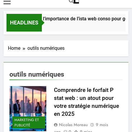
Comprendre l’importance de l’ista web conso pour gérer
HEADLINES
6 Jours Ago
Home
outils numériques
outils numériques
Comprendre le forfait P
stat web : un atout pour
votre stratégie numérique
en 2025
MARKETING ET
Nicolas Moreau
9 mois
PUBLICITÉ
ago
0
9 mins