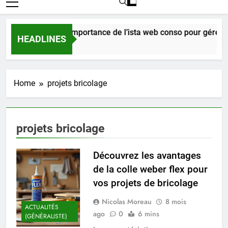
Comprendre l’importance de l’ista web conso pour gérer v
HEADLINES
4 Jours Ago
Home
projets bricolage
projets bricolage
Découvrez les avantages
de la colle weber flex pour
vos projets de bricolage
Nicolas Moreau
8 mois
ACTUALITÉS
ago
0
6 mins
(GÉNÉRALISTE)