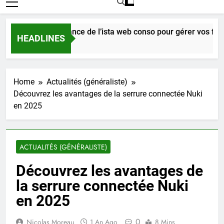
re l’importance de l’ista web conso pour gérer vos factures 
HEADLINES
o
Home
Actualités (généraliste)
Découvrez les avantages de la serrure connectée Nuki
en 2025
ACTUALITÉS (GÉNÉRALISTE)
Découvrez les avantages de
la serrure connectée Nuki
en 2025
0
Nicolas Moreau
1 An Ago
8 Mins