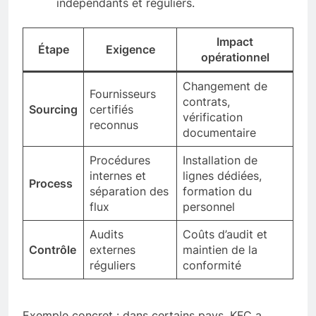
indépendants et réguliers.
Impact
Étape
Exigence
opérationnel
Changement de
Fournisseurs
contrats,
Sourcing
certifiés
vérification
reconnus
documentaire
Procédures
Installation de
internes et
lignes dédiées,
Process
séparation des
formation du
flux
personnel
Audits
Coûts d’audit et
Contrôle
externes
maintien de la
réguliers
conformité
Exemple concret : dans certains pays, KFC a