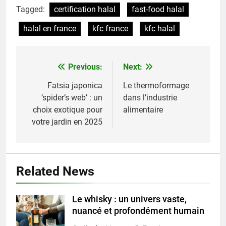
Tagged:
certification halal
fast-food halal
halal en france
kfc france
kfc halal
Previous:
Next:
Navigation
de
Fatsia japonica
Le thermoformage
‘spider’s web’ : un
dans l’industrie
l’article
choix exotique pour
alimentaire
votre jardin en 2025
Related News
Le whisky : un univers vaste,
nuancé et profondément humain