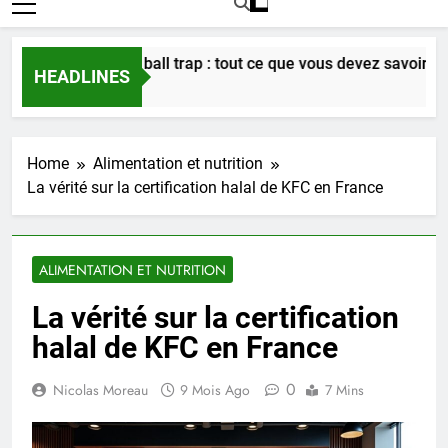
ription au web ball trap : tout ce que vous devez savoir en 2025
HEADLINES
ures Ago
Home
Alimentation et nutrition
La vérité sur la certification halal de KFC en France
ALIMENTATION ET NUTRITION
La vérité sur la certification
halal de KFC en France
0
Nicolas Moreau
9 Mois Ago
7 Mins