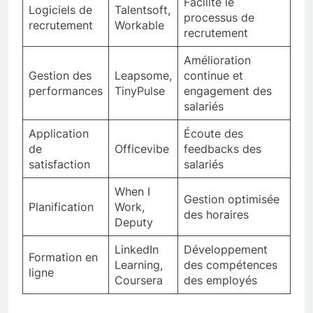
Facilite le
Logiciels de
Talentsoft,
processus de
recrutement
Workable
recrutement
Amélioration
Gestion des
Leapsome,
continue et
performances
TinyPulse
engagement des
salariés
Application
Écoute des
de
Officevibe
feedbacks des
satisfaction
salariés
When I
Gestion optimisée
Planification
Work,
des horaires
Deputy
LinkedIn
Développement
Formation en
Learning,
des compétences
ligne
Coursera
des employés