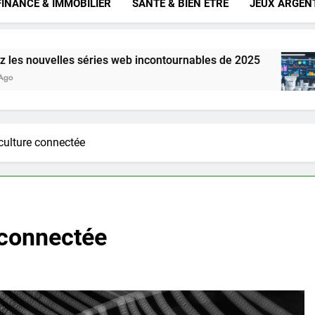
FINANCE & IMMOBILIER
SANTÉ & BIEN ÊTRE
JEUX ARGEN
es web incontournables de 2025
Niv dur Weber
3 Semaines Ago
iculture connectée
e connectée