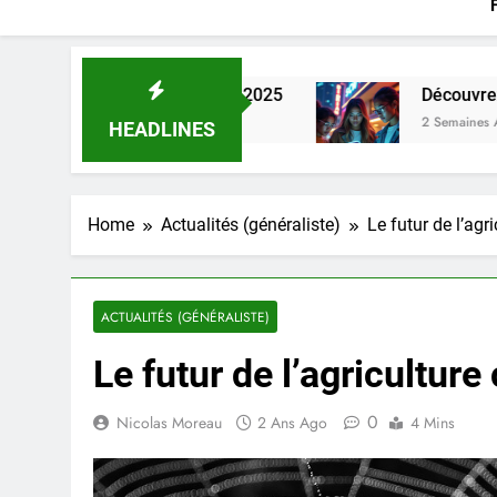
actures en 2025
Découvrez les nouvelles séri
2 Semaines Ago
HEADLINES
Home
Actualités (généraliste)
Le futur de l’agr
ACTUALITÉS (GÉNÉRALISTE)
Le futur de l’agricultur
0
Nicolas Moreau
2 Ans Ago
4 Mins