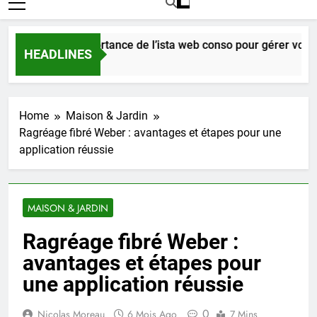
mprendre l’importance de l’ista web conso pour gérer vos fact
HEADLINES
ours Ago
Home
Maison & Jardin
Ragréage fibré Weber : avantages et étapes pour une
application réussie
MAISON & JARDIN
Ragréage fibré Weber :
avantages et étapes pour
une application réussie
0
Nicolas Moreau
6 Mois Ago
7 Mins