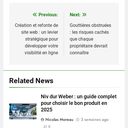
Previous:
Next:
Navigation
de
Création et refonte de
Gouttières obstruées
site web : un levier
: les risques cachés
l’article
stratégique pour
que chaque
développer votre
propriétaire devrait
visibilité en ligne
connaître
Related News
Niv dur Weber : un guide complet
pour choisir le bon produit en
2025
Nicolas Moreau
3 semaines ago
0