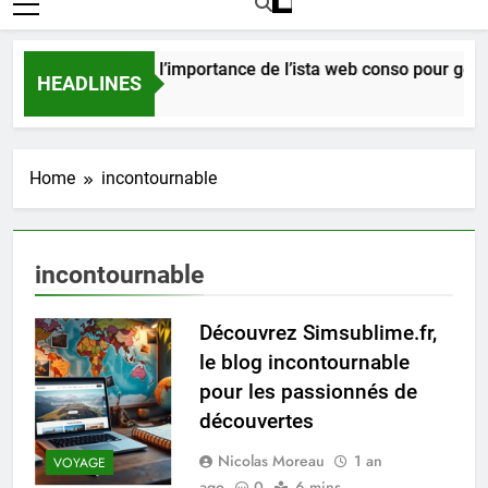
Comprendre l’importance de l’ista web conso pour gérer
HEADLINES
6 Jours Ago
Home
incontournable
incontournable
Découvrez Simsublime.fr,
le blog incontournable
pour les passionnés de
découvertes
Nicolas Moreau
1 an
VOYAGE
ago
0
6 mins