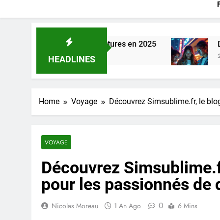
 gérer vos factures en 2025
Découvrez les nou
2 Semaines Ago
HEADLINES
Home
Voyage
Découvrez Simsublime.fr, le blo
VOYAGE
Découvrez Simsublime.fr
pour les passionnés de
0
Nicolas Moreau
1 An Ago
6 Mins